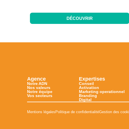
DÉCOUVRIR
Agence
Expertises
Notre ADN
Conseil
Nos valeurs
Activation
Notre équipe
Marketing operationnel
Vos secteurs
Branding
Digital
Mentions légales
Politique de confidentialité
Gestion des cook