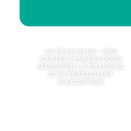
LE TRAIN BLEU – DES
CARTES PENSÉES POUR
MAGNIFIER LE BRANDING
D’UN RESTAURANT
D’EXCEPTION