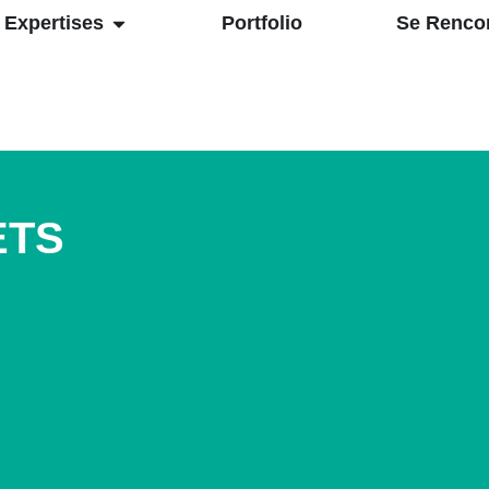
Expertises
Portfolio
Se Renco
ETS