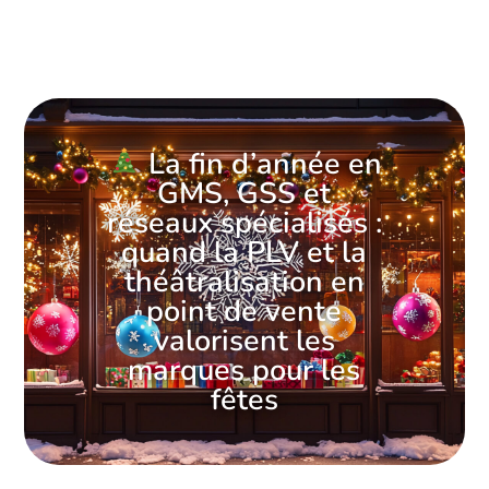
La fin d’année en
GMS, GSS et
réseaux spécialisés :
quand la PLV et la
théâtralisation en
point de vente
valorisent les
marques pour les
fêtes