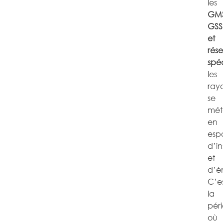
les
GMS
GSS
et
rés
spéc
les
ray
se
mét
en
esp
d’in
et
d’é
C’e
la
pér
où