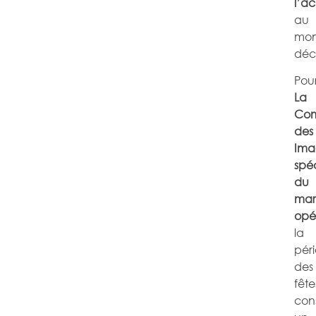
l’a
au
mo
déci
Pou
La
Com
des
Ima
spéc
du
mar
opé
la
pér
des
fête
cons