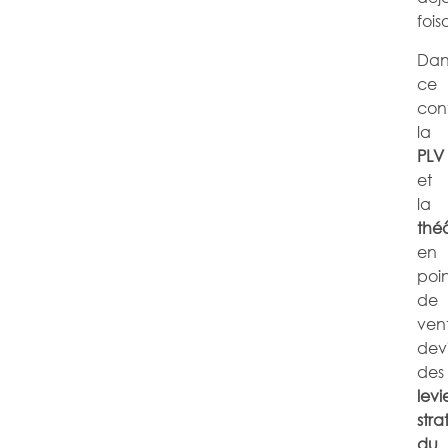
foi
Dan
ce
con
la
PLV
et
la
théâ
en
poin
de
ven
dev
des
levi
stra
du