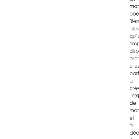
mar
opé
Bie
plus
qu’
sim
disp
pro
elle
part
à
cré
l’
ex
de
mar
et
à
déc