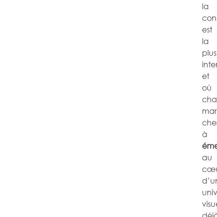
la
con
est
la
plus
inte
et
où
cha
mar
che
à
éme
au
cœ
d’u
univ
visu
déj