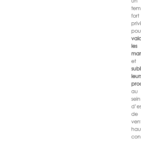
un
tem
fort
priv
pou
valo
les
mar
et
sub
leur
prod
au
sein
d’e
de
ven
hau
conc