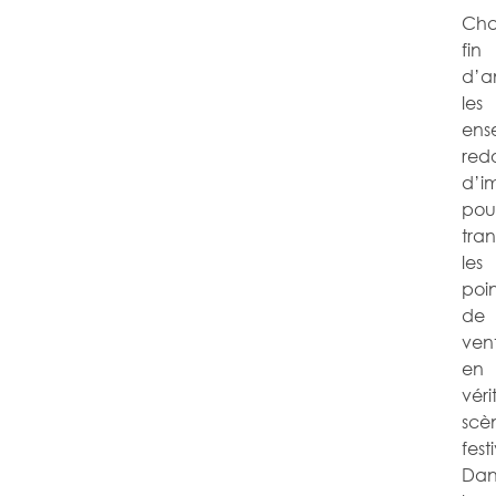
Ch
fin
d’a
les
ens
red
d’i
pou
tra
les
poin
de
ven
en
véri
scè
fest
Dan