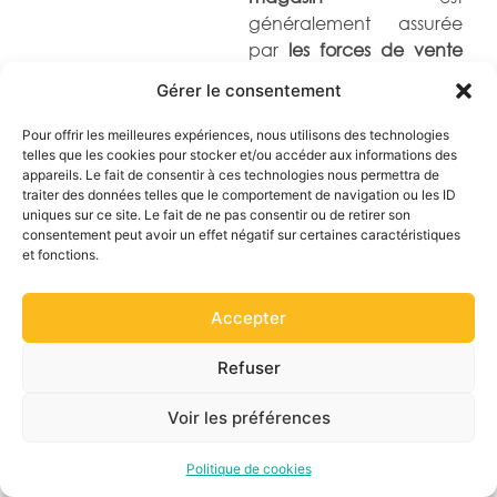
généralement assurée
par
les forces de vente
ou les chefs de rayon
,
Gérer le consentement
nous veillons à ce que
chaque kit soit pensé
Pour offrir les meilleures expériences, nous utilisons des technologies
pour
faciliter la mise en
telles que les cookies pour stocker et/ou accéder aux informations des
appareils. Le fait de consentir à ces technologies nous permettra de
place
, optimiser la
traiter des données telles que le comportement de navigation ou les ID
visibilité et assurer la
uniques sur ce site. Le fait de ne pas consentir ou de retirer son
conformité au concept
consentement peut avoir un effet négatif sur certaines caractéristiques
et fonctions.
validé.
Chaque dispositif est
Accepter
conçu pour
simplifier le
travail terrain
et assurer
Refuser
une
mise en place
homogène
sur
Voir les préférences
l’ensemble du réseau.
Politique de cookies