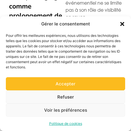
événementiel ne se limite
comme
pas à son rôle de visibilité
prolongement de
en rayon.
l'expérience de
Gérer le consentement
Une fois le produit
marque
acheté, il accompagne
Pour offrir les meilleures expériences, nous utilisons des technologies
telles que les cookies pour stocker et/ou accéder aux informations des
le consommateur dans
appareils. Le fait de consentir à ces technologies nous permettra de
son usage et peut
traiter des données telles que le comportement de navigation ou les ID
contribuer à prolonger la
uniques sur ce site. Le fait de ne pas consentir ou de retirer son
consentement peut avoir un effet négatif sur certaines caractéristiques
prise de parole de la
et fonctions.
marque bien au-delà du
point de vente.
Accepter
Créer un lien
entre le
Refuser
magasin et le
moment de
Voir les préférences
consommation
Politique de cookies
Les grands rendez-vous