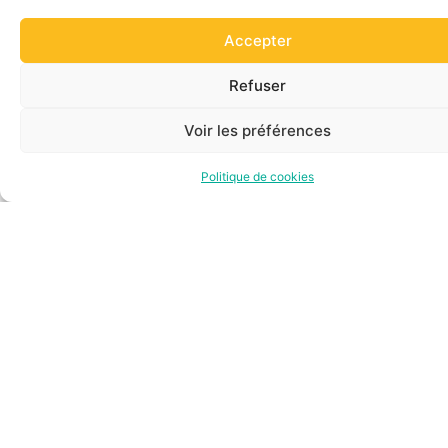
fondation Chantelise
Accepter
Voici les principaux métiers mobilisés sur ce projet :
Refuser
Branding
Voir les préférences
Politique de cookies
Conseil