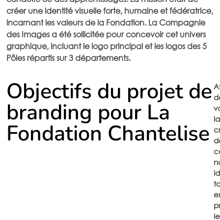
créer une identité visuelle forte, humaine et fédératrice,
incarnant les valeurs de la Fondation. La Compagnie
des Images a été sollicitée pour concevoir cet univers
graphique, incluant le logo principal et les logos des 5
Pôles répartis sur 3 départements.
Objectifs du projet de
A
d
branding pour La
va
la
Fondation Chantelise
c
d
c
n
i
t
e
p
le